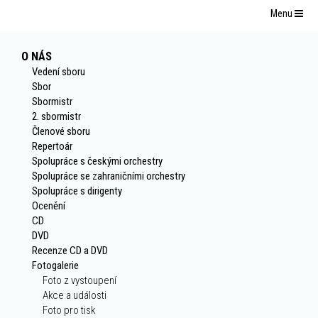
Menu
O NÁS
Vedení sboru
Sbor
Sbormistr
2. sbormistr
Členové sboru
Repertoár
Spolupráce s českými orchestry
Spolupráce se zahraničními orchestry
Spolupráce s dirigenty
Ocenění
CD
DVD
Recenze CD a DVD
Fotogalerie
Foto z vystoupení
Akce a události
Foto pro tisk