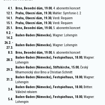
4.1.
Brno, Besední dům, 19.00
, 4. abonentní koncert
12.1.
Praha, Obecní dům, 19.30
, Mahler: Symfonie č. 2
14.1.
Praha, Obecní dům, 19.30
, Verdi: Requiem
15.1.
Praha, Obecní dům, 19.30
, Verdi: Requiem
25.1.
Brno, Besední dům, 19.00
, 5. abonentní koncert
9.2. -
Baden-Baden (Německo)
, Wagner: Lohengrin
14.2.
26.2. -
Baden-Baden (Německo)
, Wagner: Lohengrin
27.3.
8.3.
Brno, Besední dům, 19.00
, 6. abonentní koncert
Baden-Baden (Německo), Festspielhaus, 18.00
, Wagner:
28.3.
Lohengrin
Baden-Baden (Německo), Stiftskirche, 15.00
, Český
29.3.
filharmonický sbor Brno a Christian Schmitt
Baden-Baden (Německo), Festspielhaus, 18.00
, Wagner:
31.3.
Lohengrin
Baden-Baden (Německo), Festspielhaus, 18.00
, Britten:
3.4.
Válečné rekviem
Baden-Baden (Německo), Festspielhaus, 18.00
, Wagner:
5.4.
Lohengrin