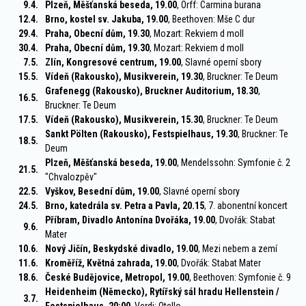
9.4.
Plzeň, Měšťanská beseda, 19.00
, Orff: Carmina burana
12.4.
Brno, kostel sv. Jakuba, 19.00
, Beethoven: Mše C dur
29.4.
Praha, Obecní dům, 19.30
, Mozart: Rekviem d moll
30.4.
Praha, Obecní dům, 19.30
, Mozart: Rekviem d moll
7.5.
Zlín, Kongresové centrum, 19.00
, Slavné operní sbory
15.5.
Vídeň (Rakousko), Musikverein, 19.30
, Bruckner: Te Deum
Grafenegg (Rakousko), Bruckner Auditorium, 18.30
,
16.5.
Bruckner: Te Deum
17.5.
Vídeň (Rakousko), Musikverein, 15.30
, Bruckner: Te Deum
Sankt Pölten (Rakousko), Festspielhaus, 19.30
, Bruckner: Te
18.5.
Deum
Plzeň, Měšťanská beseda, 19.00
, Mendelssohn: Symfonie č. 2
21.5.
"Chvalozpěv"
22.5.
Vyškov, Besední dům, 19.00
, Slavné operní sbory
24.5.
Brno, katedrála sv. Petra a Pavla, 20.15
, 7. abonentní koncert
Příbram, Divadlo Antonína Dvořáka, 19.00
, Dvořák: Stabat
9.6.
Mater
10.6.
Nový Jičín, Beskydské divadlo, 19.00
, Mezi nebem a zemí
11.6.
Kroměříž, Květná zahrada, 19.00
, Dvořák: Stabat Mater
18.6.
České Budějovice, Metropol, 19.00
, Beethoven: Symfonie č. 9
Heidenheim (Německo), Rytířský sál hradu Hellenstein /
3.7.