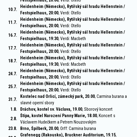
Festspielhaus, 20:00
, Verdi: Otello
Heidenheim (Německo), Rytířský sál hradu Hellenstein /
10.7.
Festspielhaus, 20:00
, Verdi: Otello
Heidenheim (Německo), Rytířský sál hradu Hellenstein /
11.7.
Festspielhaus, 20:00
, Verdi: Otello
Heidenheim (Německo), Rytířský sál hradu Hellenstein /
16.7.
Festspielhaus, 19:30
, Verdi: Macbeth
Heidenheim (Německo), Rytířský sál hradu Hellenstein /
17.7.
Festspielhaus, 20:00
, Verdi: Otello
Heidenheim (Německo), Rytířský sál hradu Hellenstein /
18.7.
Festspielhaus, 19:30
, Verdi: Macbeth
Heidenheim (Německo), Rytířský sál hradu Hellenstein /
24.7.
Festspielhaus, 20:00
, Verdi: Otello
Heidenheim (Německo), Rytířský sál hradu Hellenstein /
25.7.
Festspielhaus, 20:00
, Verdi: Otello
Kostelec nad Orlicí, zámecký park, 20.00
, Carmina burana a
31.7.
slavné operní sbory
1.8.
Dráchov, kostel sv. Václava, 19.00
, Sborový koncert
Štípa, kostel Narození Panny Marie, 18.00
, Koncert s
2.8.
Václavem Hudečkem a Petrem Nouzovským
23.8.
Brno, Špilberk, 20.00
, Orff: Carmina burana
Grafenegg (Rakousko), Bruckner Auditorium, 19.15
,