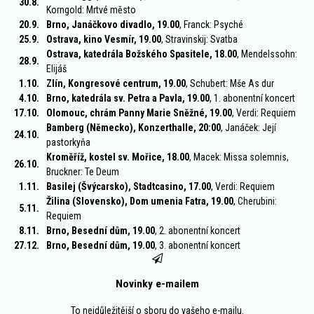
30.8.
Korngold: Mrtvé město
20.9.
Brno, Janáčkovo divadlo, 19.00
, Franck: Psyché
25.9.
Ostrava, kino Vesmír, 19.00
, Stravinskij: Svatba
Ostrava, katedrála Božského Spasitele, 18.00
, Mendelssohn:
28.9.
Elijáš
1.10.
Zlín, Kongresové centrum, 19.00
, Schubert: Mše As dur
4.10.
Brno, katedrála sv. Petra a Pavla, 19.00
, 1. abonentní koncert
17.10.
Olomouc, chrám Panny Marie Sněžné, 19.00
, Verdi: Requiem
Bamberg (Německo), Konzerthalle, 20:00
, Janáček: Její
24.10.
pastorkyňa
Kroměříž, kostel sv. Mořice, 18.00
, Macek: Missa solemnis,
26.10.
Bruckner: Te Deum
1.11.
Basilej (Švýcarsko), Stadtcasino, 17.00
, Verdi: Requiem
Žilina (Slovensko), Dom umenia Fatra, 19.00
, Cherubini:
5.11.
Requiem
8.11.
Brno, Besední dům, 19.00
, 2. abonentní koncert
27.12.
Brno, Besední dům, 19.00
, 3. abonentní koncert
Novinky e-mailem
To nejdůležitější o sboru do vašeho e-mailu.