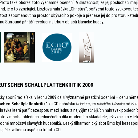
 Proto také obdržel toto významné ocenění. A skutečnost, že jej posluchači maj
d, je o to vzrušující. Lisztova nahrávka „Christus”, pořízená touto zvukovou te
žitost zapomenout na prostor obývacího pokoje a přenese jej do prostoru katedr
u Surround přináší revoluci na trhu v oblasti klasické hudby.
DEUTSCHEN SCHALLPLATTENKRITIK 2009
cký sbor Brno získal v lednu 2009 další významné prestižní ocenění – cenu němec
schen Schallplattenkritik“
za CD nahrávku
Rekviem pro mladého básníka
od
Ber
ahrávka která patří bezesporu mezi jednu z nejvýjimečnějších nahrávek posledníc
oto v mnoha ohledech jedinečného díla moderního skladatele, jež vznikalo v le
odné množství slavných hudebníků. Český filharmonický sbor Brno byl bezespo
řispěl k velkému úspěchu tohoto CD.