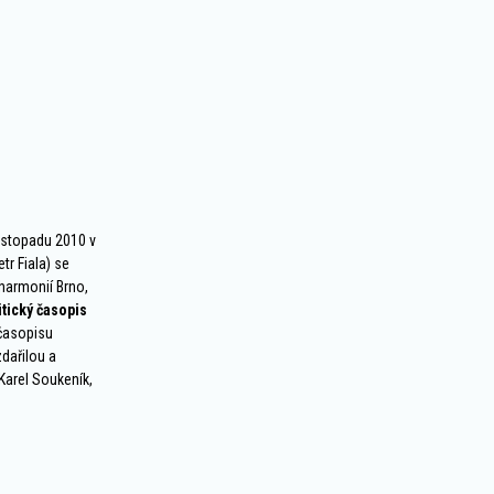
listopadu 2010 v
tr Fiala) se
harmonií Brno,
tický časopis
 časopisu
dařilou a
 Karel Soukeník,