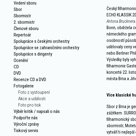
Vedení sboru
Český filharmoni
Sbor
ECHO KLASSIK 200
Sbormistr
Antona Brucknera
2. sbormistr
Bonn, obdržela 
Členové sboru
německého gramo
Repertoár
osobností působí
Spolupráce s českými orchestry
udělovaly ceny v
Spolupráce se zahraničními orchestry
nebo Berliner Ph
Spolupráce s dirigenty
Výsledky byly vy
Ocenění
filharmonie Gast
CD
koncertě 22. lis
DVD
města Brna a Ji
Recenze CD a DVD
Fotogalerie
Foto z vystoupení
Více klasické 
Akce a události
Foto pro tisk
Sbor z Brna je ge
Výběr kritik / napsali o nás
zážitkem. SURRO
Podpořte nás
filharmonický sbo
Výroční zprávy
sbormistr; Mote
Tiskový servis
vytváří ti nejlepš