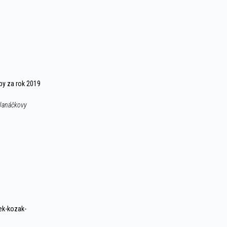
by za rok 2019
Janáčkovy
ek-kozak-