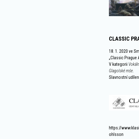
CLASSIC PR
18. 1. 2020 ve S
„Classic Prague
V kategorii
Vokál
Glagolské mše
.
Slavnostní udíle
https://www.klas
ohlsson