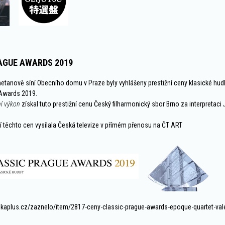
AGUE AWARDS 2019
metanově síní Obecního domu v Praze byly vyhlášeny prestižní ceny klasické hud
 Awards 2019.
ní výkon
získal tuto prestižní cenu Český filharmonický sbor Brno za interpretaci
ní těchto cen vysílala Česká televize v přímém přenosu na ČT ART
ikaplus.cz/zaznelo/item/2817-ceny-classic-prague-awards-epoque-quartet-val