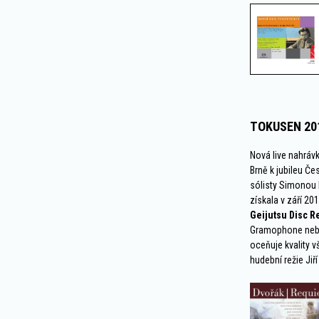
TOKUSEN 20
Nová live nahráv
Brně k jubileu Če
sólisty Simonou
získala v září 20
Geijutsu Disc R
Gramophone nebo 
oceňuje kvality v
hudební režie Jiří 