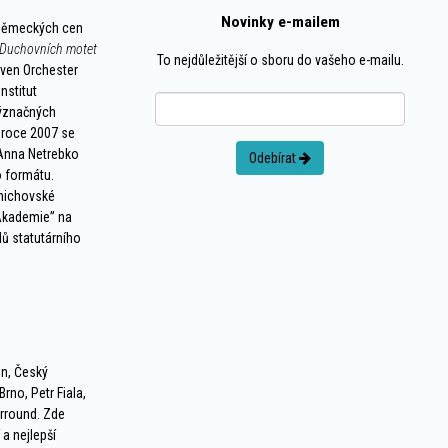
Novinky e-mailem
h německých cen
Duchovních motet
To nejdůležitější o sboru do vašeho e-mailu.
oven Orchester
nstitut
ýznačných
 roce 2007 se
 Anna Netrebko
Odebírat
o formátu.
mnichovské
-Akademie” na
ů statutárního
n, Český
rno, Petr Fiala,
rround. Zde
 a nejlepší