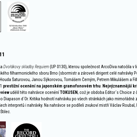
11
ka
Dvořákovy skladby Requiem
(UP 0130), kterou společnost ArcoDiva natočila v 
ského filharmonického sboru Brno (sbormistr a zároveň dirigent celé nahrávky Pe
 Houda Šaturovou, Janou Sýkorovou, Tomášem Černým, Petrem Mikulášem a Fil
11
prestižní ocenění na japonském gramofonovém trhu
.
Nejvýznamnější kri
eview
udělil této nahrávce ocenění
TOKUSEN
, což je obdoba Editor´s Choice z
Diapason d´Or. Kritika hodnotí nahrávku po všech stránkách jako mimořádně z
šech interpretů i nahrávky. Na nahrávce se podíleli zvukoví mistři Václav Roubal,
Štilec.