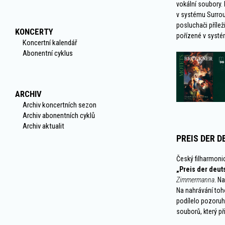
vokální soubory.
v systému Surroun
posluchači příle
KONCERTY
pořízené v systém
Koncertní kalendář
Abonentní cyklus
ARCHIV
Archiv koncertních sezon
Archiv abonentních cyklů
Archiv aktualit
PREIS DER 
Český filharmoni
„Preis der deut
Zimmermanna
. N
Na nahrávání toh
podílelo pozoruh
souborů, který p