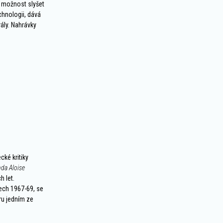
í možnost slyšet
chnologii, dává
ály. Nahrávky
ké kritiky
nda Aloise
h let.
tech 1967-69, se
ru jedním ze