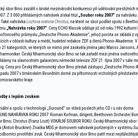
cký sbor Brno zazářil v široké mezinárodní konkurenci při udělování prestižníc
7. Z 3 000 přihlášených nahrávek získal titul
„Soubor roku 2007”
za nahrávku
. Také nahrávka
Lisztova oratoria Christus
, na které se sbor podílel spolu s Beeth
cenu
„Nahrávka roku 2007”
. Ceny ECHO Klassik uděluje již od roku 1992 kulturní i
fonového průmyslu „Deutsche Phono-Akademie”, jehož porota se skládá z v
cích v oblasti kultury a médií, hudební redakce ZDF a členů Phono-Akademie. V
e 21 kategoriích, ve kterých se mimo jiné zaskvěla jména jako Mariss Jansons,
ilharmoniker. Český filharmonický sbor Brno se tak zařadil mezi jména světovéh
hlášeny na slavnostním galavečeru německé televize ZDF 21. října 2007 v sále 
eig. Ceny pro Český filharmonický sbor Brno předali zástupci „Deutsche Phono
topadu 2007 v brněnském Besedním domě za přítomnosti vrcholných představitel
homoravského kraje.
hudby s lepším zvukem
niální a spolu s technologii „Suround” se stává poslech jeho CD i u vás doma
UND NAHRÁVKA ROKU 2007: Roman Kofman, dirigent; Beethoven Orchester Bon
r Brno; Christus (Franz Liszt) VOKÁLNÍ SOUBOR ROKU: Český filharmonický sbor B
ta (Anton Bruckner) Značka MDG je domovem nahrávek pořízených v systému Su
í odborníci prvotřídní zvuk. Český filharmonický sbor Brno patří mezi nejdůležitější