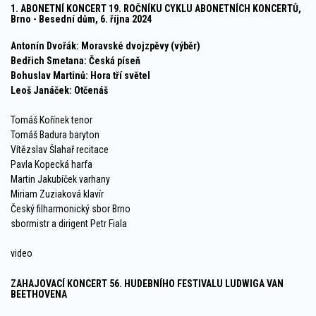
1. ABONETNÍ KONCERT 19. ROČNÍKU CYKLU ABONETNÍCH KONCERTŮ,
Brno - Besední dům, 6. října 2024
Antonín Dvořák: Moravské dvojzpěvy (výběr)
Bedřich Smetana: Česká píseň
Bohuslav Martinů: Hora tří světel
Leoš Janáček: Otčenáš
Tomáš Kořínek tenor
Tomáš Badura baryton
Vítězslav Šlahař recitace
Pavla Kopecká harfa
Martin Jakubíček varhany
Miriam Zuziaková klavír
Český filharmonický sbor Brno
sbormistr a dirigent Petr Fiala
video
ZAHAJOVACÍ KONCERT 56. HUDEBNÍHO FESTIVALU LUDWIGA VAN
BEETHOVENA