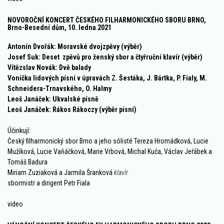
NOVOROČNÍ KONCERT ČESKÉHO FILHARMONICKÉHO SBORU BRNO,
Brno-Besední dům, 10. ledna 2021
Antonín Dvořák: Moravské dvojzpěvy (výběr)
Josef Suk: Deset zpěvů pro ženský sbor a čtyřruční klavír (výběr)
Vítězslav Novák: Dvě balady
Vonička lidových písní v úpravách Z. Šestáka, J. Bártka, P. Fialy, M.
Schneidera-Trnavského, O. Halmy
Leoš Janáček: Ukvalské písně
Leoš Janáček: Rákos Rákoczy (výběr písní)
Účinkují:
Český filharmonický sbor Brno a jeho sólisté Tereza Hromádková, Lucie
Mužíková, Lucie Vaňáčková, Marie Vrbová, Michal Kuča, Václav Jeřábek a
Tomáš Badura
Miriam Zuziaková a Jarmila Šranková
klavír
sbormistr a dirigent Petr Fiala
video