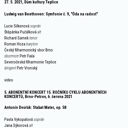
27. 5. 2021, Dům kultury Teplice
Ludwig van Beethoven: Symfonie č. 9, "Óda na radost"
Lucie Silkenová
soprán
Štěpánka Pučálková
alt
Richard Samek
tenor
Roman Hoza
baryton
Český filharmonický sbor Brno
sbormistr
Petr Fiala
Severočeská filharmonie Teplice
dirigent
Petr Vronský
video
5. ABONENTNÍ KONCERT 15. ROČNÍKU CYKLU ABONENTNÍCH
KONCERTŮ, Brno-Petrov, 6. června 2021
Antonín Dvořák: Stabat Mater, op. 58
Pavla Vykopalová
soprán
Jana Sýkorová
alt