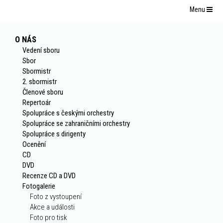
Menu
O NÁS
Vedení sboru
Sbor
Sbormistr
2. sbormistr
Členové sboru
Repertoár
Spolupráce s českými orchestry
Spolupráce se zahraničními orchestry
Spolupráce s dirigenty
Ocenění
CD
DVD
Recenze CD a DVD
Fotogalerie
Foto z vystoupení
Akce a události
Foto pro tisk