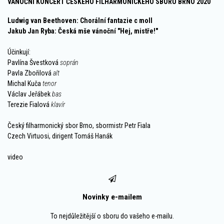
VÁNOČNÍ KONCERT ČESKÉHO FILHARMONICKÉHO SBORU BRNO 2020
Ludwig van Beethoven: Chorální fantazie c moll
Jakub Jan Ryba: Česká mše vánoční "Hej, mistře!"
Účinkují:
Pavlína Švestková
soprán
Pavla Zbořilová
alt
Michal Kuča
tenor
Václav Jeřábek
bas
Terezie Fialová
klavír
Český filharmonický sbor Brno, sbormistr Petr Fiala
Czech Virtuosi, dirigent Tomáš Hanák
video
Novinky e-mailem
To nejdůležitější o sboru do vašeho e-mailu.