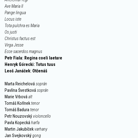
Ave Maria II
Pange lingua
Locus iste
Tota pulchra es Maria
Os justi
Christus factus est
Virga Jesse
Ecce sacerdos magnus
Petr Fiala: Regina coeli laetare
Henryk Górecki: Totus tuus
Leoš Janáček: Otčenáš
Marta Reichelová
soprán
Pavlína Švestková
soprán
Marie Vrbová
alt
Tomáš Kořínek
tenor
Tomáš Badura
tenor
Petr Nouzovský
violoncello
Pavla Kopecká
harfa
Martin Jakubíček
varhany
Jan Svejkovský
gong