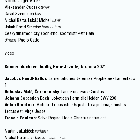
Monika Jägerová
alt
Aleksander Kruczek
tenor
David Szendiuch
bas
Michal Bárta, Lukáš Michel
klavír
Jakub David Smešný
harmonium
Český filharmonický sbor Brno, sbormistr Petr Fiala
dirigent
Paolo Gatto
video
Koncert duchovní hudby, Brno-Jezuité, 5. února 2021
Jacobus Handl-Gallus
: Lamentationes Jeremiae Prophetae - Lamentatio
1
Bohuslav Matěj Černohorský:
Laudetur Jesus Christus
Johann Sebastian Bach:
Lobet den Herrn alle Heiden BWV 230
Anton Bruckner:
Moteta - Locus iste, Os justi, Tota pulchra, Christus
factus est, Virga Jesse
Francis Poulenc:
Salve Regina, Hodie Christus natus est
Martin Jakubíček
varhany
Michal Raitmajer
barokní violoncello