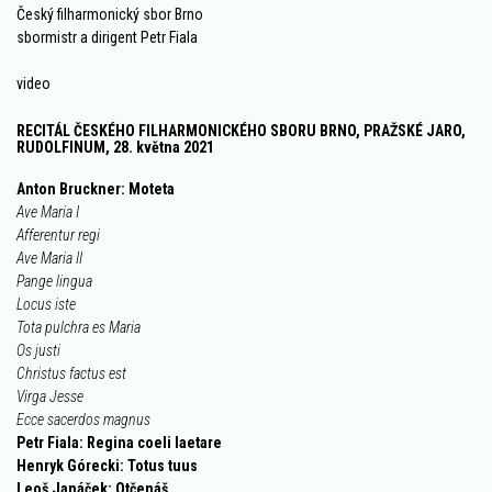
Český filharmonický sbor Brno
sbormistr a dirigent Petr Fiala
video
RECITÁL ČESKÉHO FILHARMONICKÉHO SBORU BRNO, PRAŽSKÉ JARO,
RUDOLFINUM, 28. května 2021
Anton Bruckner: Moteta
Ave Maria I
Afferentur regi
Ave Maria II
Pange lingua
Locus iste
Tota pulchra es Maria
Os justi
Christus factus est
Virga Jesse
Ecce sacerdos magnus
Petr Fiala: Regina coeli laetare
Henryk Górecki: Totus tuus
Leoš Janáček: Otčenáš