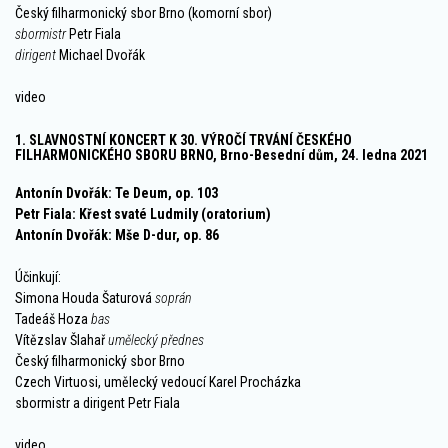
Český filharmonický sbor Brno
(komorní sbor)
sbormistr
Petr Fiala
dirigent
Michael Dvořák
video
1. SLAVNOSTNÍ KONCERT K 30. VÝROČÍ TRVÁNÍ ČESKÉHO
FILHARMONICKÉHO SBORU BRNO, Brno-Besední dům, 24. ledna 2021
Antonín Dvořák: Te Deum, op. 103
Petr Fiala: Křest svaté Ludmily (oratorium)
Antonín Dvořák: Mše D-dur, op. 86
Účinkují:
Simona Houda Šaturová
soprán
Tadeáš Hoza
bas
Vítězslav Šlahař
umělecký přednes
Český filharmonický sbor Brno
Czech Virtuosi, umělecký vedoucí Karel Procházka
sbormistr a dirigent Petr Fiala
video