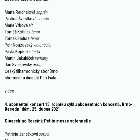
Marta Reichelová
soprán
Pavlína Švestková
soprán
Marie Vrbová
alt
Tomáš Kořínek
tenor
Tomáš Badura
tenor
Petr Nouzovský
violoncello
Pavla Kopecká
harfa
Martin Jakubíček
varhany
Jan Svejkovský
gong
Český filharmonický sbor Brno
sbormistr a dirigent Petr Fiala
video
4. abonentní koncert 15. ročníku cyklu abonentních koncertů, Brno-
Besední dům, 25. dubna 2021
Gioacchino Rossini: Petite messe solennelle
Patricia Janečková
soprán