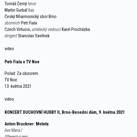
Tomáš Černý
tenor
Martin Gurbal´
bas
Český filharmonický sbor Brno
sbormistr
Petr Fiala
Czech Virtuosi,
umělecký vedoucí
Karel Procházka
dirigent
Stanislav Vavřínek
video
Petr Fiala v TV Noe
Pořad: Za obzorem
TV Noe
13. května 2021
video
KONCERT DUCHOVNÍ HUDBY II, Brno-Besední dům, 9. května 2021
Anton Bruckner: Moteta
Ave Maria I
Afferentur regi